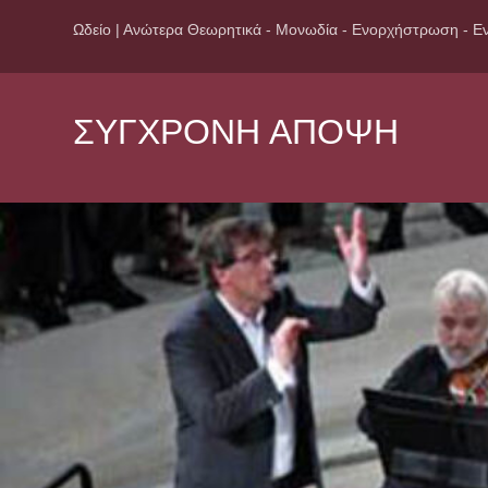
Ωδείο | Ανώτερα Θεωρητικά - Μονωδία - Ενορχήστρωση - Εν
ΣΥΓΧΡΟΝΗ ΑΠΟΨΗ