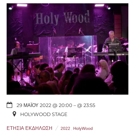
29 ΜΑΪ́ΟΥ 2022 @ 20:00
– @ 23:55
HOLYWOOD STAGE
ΕΤΉΣΙΑ ΕΚΔΉΛΩΣΗ
2022
,
HolyWood