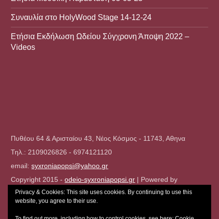
Συναυλία στο HolyWood Stage 14-12-24
Ετήσια Εκδήλωση Ωδείου Σύγχρονη Άποψη 2022 –
Videos
Πυθέου 64 & Αρισταίου 43, Νέος Κόσμος - 11743, Αθηνα
Τηλ.: 2109026826 - 6974121120
email:
syxroniapopsi@yahoo.gr
Copyright 2015 -
odeio-syxroniapopsi.gr
| Powered by
Privacy & Cookies: This site uses cookies. By continuing to use this
Northbridge
website, you agree to their use.
To find out more, including how to control cookies, see here:
Cookie