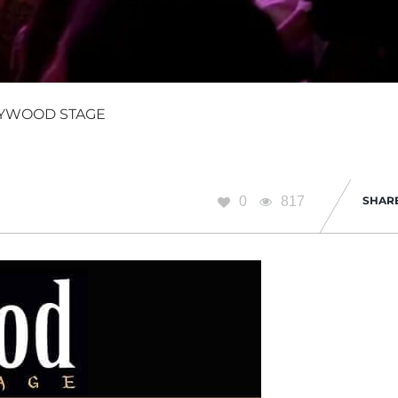
YWOOD STAGE
0
817
SHAR