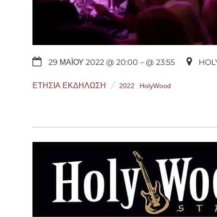
29 ΜΑΪ́ΟΥ 2022 @ 20:00
– @ 23:55
HOL
ΕΤΉΣΙΑ ΕΚΔΉΛΩΣΗ
2022
,
HolyWood