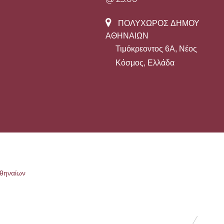
ΠΟΛΥΧΏΡΟΣ ΔΉΜΟΥ
ΑΘΗΝΑΊΩΝ
Τιμόκρεοντος 6Α, Νέος
Κόσμος, Ελλάδα
θηναίων